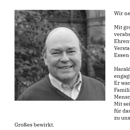
Wir n
Mit gr
verab
Ehrenv
Verst
Essen
Harald
engagi
Er war
Famili
Mensc
Mit se
für da
zu uns
Großes bewirkt.